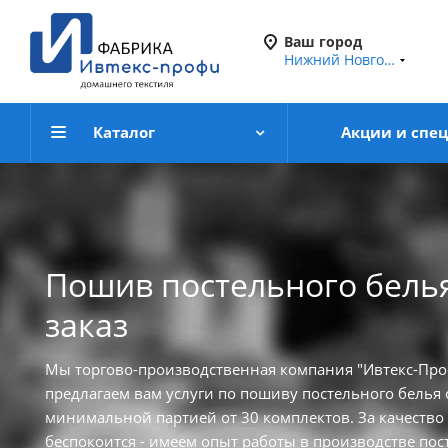
Ваш город
Нижний Новгород
Каталог
Акции и спе
Пошив постельного бель
заказ
Мы торгово-производственная компания "Ивтекс-Пр
предлагаем вам услуги по пошиву постельного белья
минимальной партией от 30 комплектов. За качество
беспокоится - имеем опыт работы в производстве пос