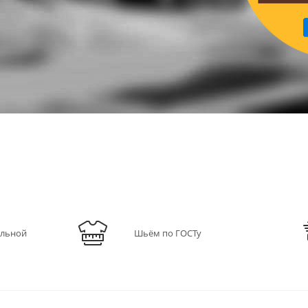
ильной
Шьём по ГОСТу