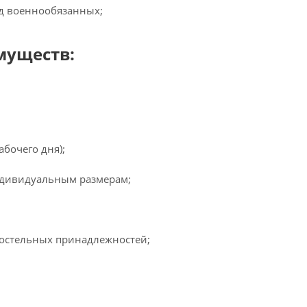
д военнообязанных;
муществ:
абочего дня);
ндивидуальным размерам;
остельных принадлежностей;