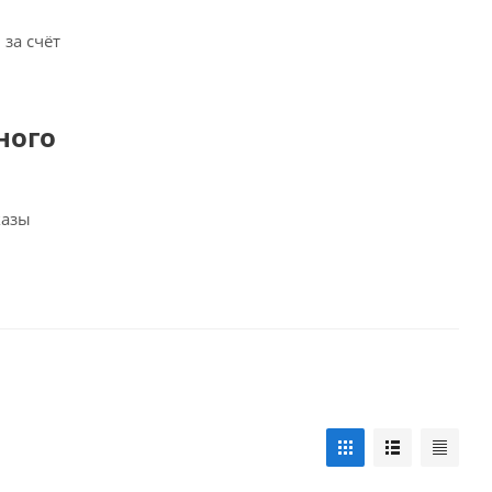
за счёт
ного
казы