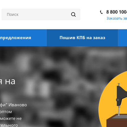
8 800 100
Заказать з
цпредложения
Пошив КПБ на заказ
я на
офи" Иваново
 оптом
 можете не
тельного