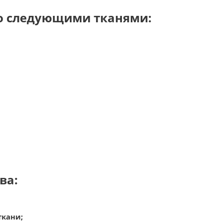
со следующими тканями
:
ва:
ткани;