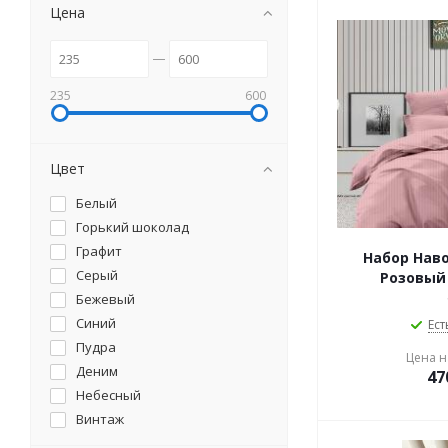
Цена
235
600
Цвет
Белый
Горький шоколад
Графит
Набор Нав
Серый
Розовый 
Бежевый
Синий
Ест
Пудра
Цена на
Деним
47
Небесный
Винтаж
Сливовый