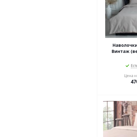
Наволочки
Винтаж (в
Ест
Цена на
47