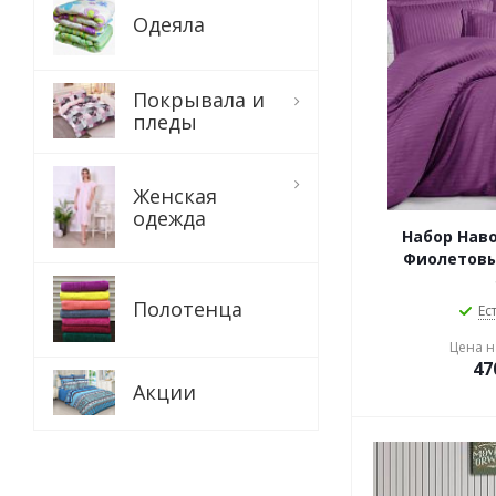
Одеяла
Покрывала и
пледы
Женская
одежда
Набор Нав
Фиолетовы
Полотенца
Ес
Цена на
47
Акции