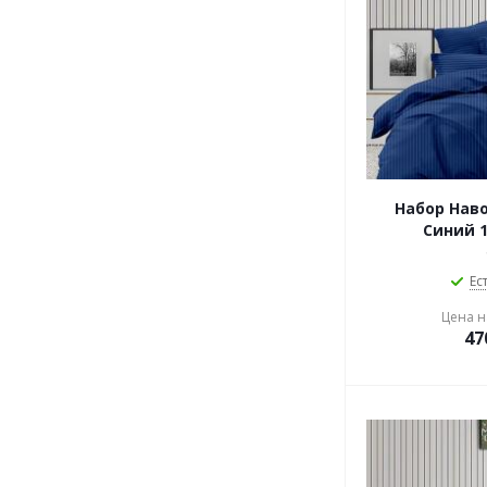
Набор Нав
Синий 1
Ес
Цена на
47