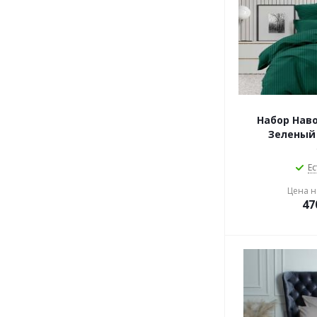
Набор Нав
Зеленый 
Ес
Цена на
47