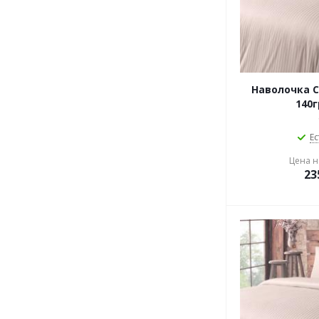
Наволочка 
140г
Ес
Цена на
23