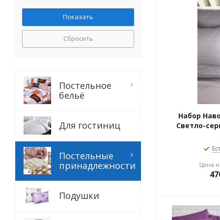
Изумруд
Сливочный
Сбросить
Постельное
бельё
Набор Нав
Для гостиниц
Светло-сер
Ес
Постельные
принадлежности
Цена на
47
Подушки